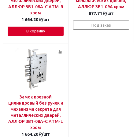
мелаллических дверей,
мелаллических дверей,
АЛЛЮР ЗВ1-08А-C AТМ-R
АЛЛЮР ЗВ1-09А хром
хром
877.71
₽
/шт
1 664.20
₽
/шт
Под заказ
В корзину
Замок врезной
цилиндровый без ручек и
механизма секрета для
металлических дверей,
АЛЛЮР ЗВ1-08А-C AТМ-L
хром
1 664.20
₽
/шт