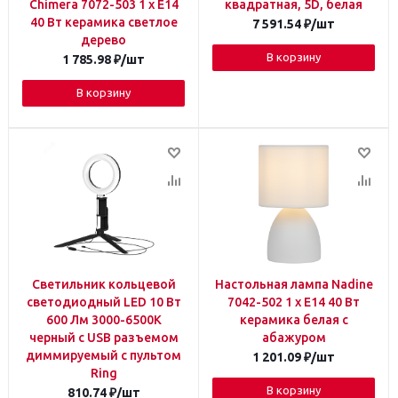
Chimera 7072-503 1 х Е14
квадратная, 5D, белая
40 Вт керамика светлое
7 591.54
₽
/шт
дерево
В корзину
1 785.98
₽
/шт
В корзину
Светильник кольцевой
Настольная лампа Nadine
светодиодный LED 10 Вт
7042-502 1 х Е14 40 Вт
600 Лм 3000-6500К
керамика белая с
черный с USB разъемом
абажуром
диммируемый с пультом
1 201.09
₽
/шт
Ring
В корзину
810.74
₽
/шт