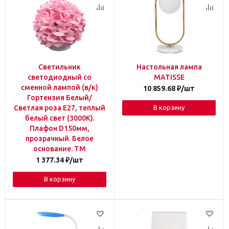
Светильник
Настольная лампа
светодиодный со
MATISSE
сменной лампой (в/к)
10 859.68
₽
/шт
Гортензия Белый/
Светлая роза E27, теплый
В корзину
белый свет (3000K).
Плафон D150мм,
прозрачный. Белое
основание. TM
1 377.34
₽
/шт
В корзину