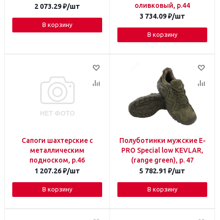
оливковый, р.44
2 073.29
₽
/шт
3 734.09
₽
/шт
В корзину
В корзину
Сапоги шахтерские с
Полуботинки мужские E-
металлическим
PRO Special low KEVLAR,
подноском, р.46
(range green), р. 47
1 207.26
₽
/шт
5 782.91
₽
/шт
В корзину
В корзину