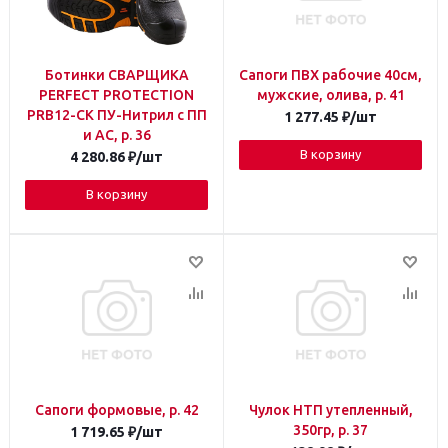
Ботинки СВАРЩИКА
Сапоги ПВХ рабочие 40см,
PERFECT PROTECTION
мужские, олива, р. 41
PRB12-CK ПУ-Нитрил с ПП
1 277.45
₽
/шт
и АС, р. 36
В корзину
4 280.86
₽
/шт
В корзину
Сапоги формовые, р. 42
Чулок НТП утепленный,
350гр, р. 37
1 719.65
₽
/шт