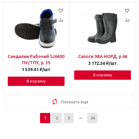
Сандалии Рабочий SJ6600
Сапоги ЭВА НОРД, р.46
ПУ/ТПУ, р. 35
3 172.56
₽
/шт
1 539.61
₽
/шт
В корзину
В корзину
Показать еще
1
2
3
34