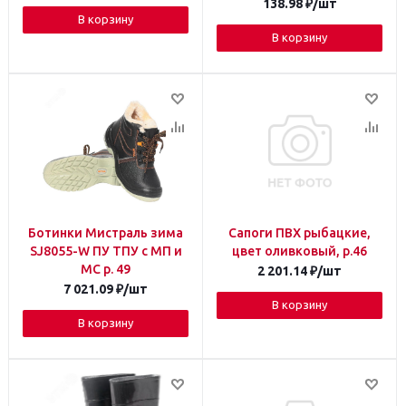
138.98
₽
/шт
В корзину
В корзину
Ботинки Мистраль зима
Сапоги ПВХ рыбацкие,
SJ8055-W ПУ ТПУ с МП и
цвет оливковый, р.46
МС р. 49
2 201.14
₽
/шт
7 021.09
₽
/шт
В корзину
В корзину