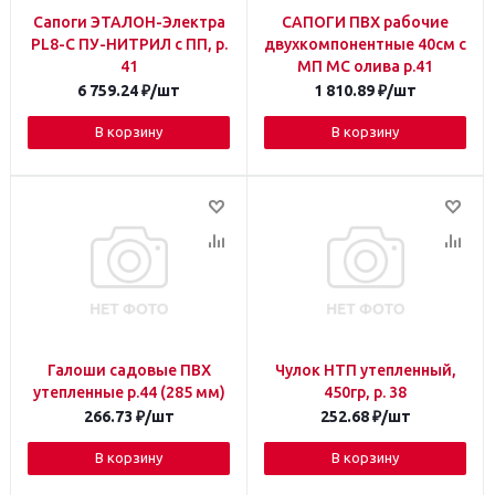
Сапоги ЭТАЛОН-Электра
САПОГИ ПВХ рабочие
PL8-C ПУ-НИТРИЛ с ПП, р.
двухкомпонентные 40см с
41
МП МС олива р.41
6 759.24
₽
/шт
1 810.89
₽
/шт
В корзину
В корзину
Галоши садовые ПВХ
Чулок НТП утепленный,
утепленные р.44 (285 мм)
450гр, р. 38
266.73
₽
/шт
252.68
₽
/шт
В корзину
В корзину