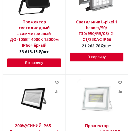
Прожектор
Светильник L-pixel 1
светодиодный
banner/50/
асимметричный
Г30/950/R5/05/I2-
ДО-105Вт 4000К 15000м
C1/230AC IP66
IP66 чёрный
21 262.78
₽
/шт
33 613.13
₽
/шт
В корзину
В корзину
200W/СИНИЙ IP65 -
Прожектор