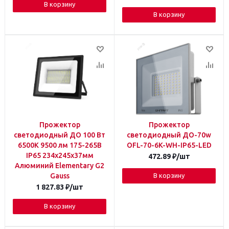
В корзину
В корзину
Прожектор
Прожектор
светодиодный ДО 100 Вт
светодиодный ДО-70w
6500К 9500 лм 175-265В
OFL-70-6K-WH-IP65-LED
IP65 234х245х37мм
472.89
₽
/шт
Алюминий Elementary G2
Gauss
В корзину
1 827.83
₽
/шт
В корзину