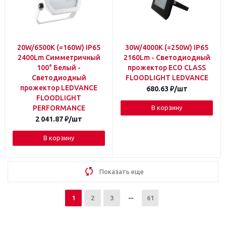
20W/6500K (=160W) IP65
30W/4000K (=250W) IP65
2400Lm Симметричный
2160Lm - Светодиодный
100° Белый -
прожектор ECO CLASS
Светодиодный
FLOODLIGHT LEDVANCE
прожектор LEDVANCE
680.63
₽
/шт
FLOODLIGHT
PERFORMANCE
В корзину
2 041.87
₽
/шт
В корзину
Показать еще
1
2
3
61