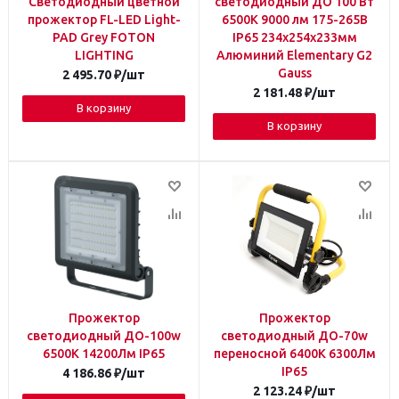
Светодиодный цветной
светодиодный ДО 100 Вт
прожектор FL-LED Light-
6500К 9000 лм 175-265В
PAD Grey FOTON
IP65 234х254х233мм
LIGHTING
Алюминий Elementary G2
Gauss
2 495.70
₽
/шт
2 181.48
₽
/шт
В корзину
В корзину
Прожектор
Прожектор
светодиодный ДО-100w
светодиодный ДО-70w
6500К 14200Лм IP65
переносной 6400К 6300Лм
IP65
4 186.86
₽
/шт
2 123.24
₽
/шт