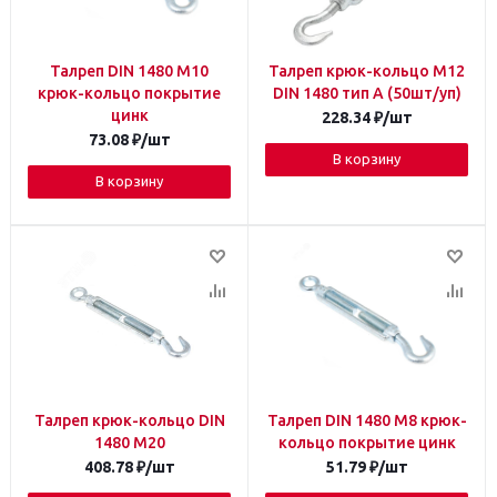
Талреп DIN 1480 М10
Талреп крюк-кольцо М12
крюк-кольцо покрытие
DIN 1480 тип А (50шт/уп)
цинк
228.34
₽
/шт
73.08
₽
/шт
В корзину
В корзину
Талреп крюк-кольцо DIN
Талреп DIN 1480 М8 крюк-
1480 М20
кольцо покрытие цинк
408.78
₽
/шт
51.79
₽
/шт