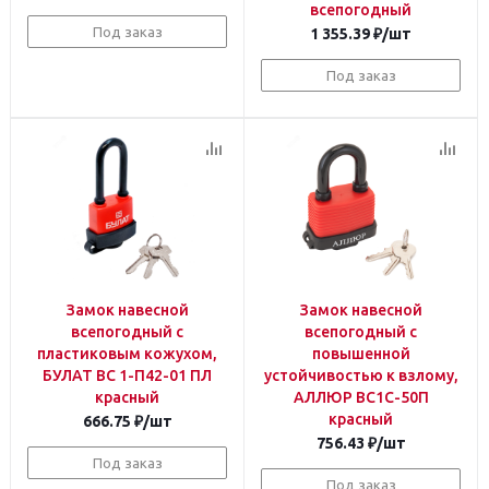
всепогодный
Под заказ
1 355.39
₽
/шт
Под заказ
Замок навесной
Замок навесной
всепогодный с
всепогодный с
пластиковым кожухом,
повышенной
БУЛАТ ВС 1-П42-01 ПЛ
устойчивостью к взлому,
красный
АЛЛЮР ВС1С-50П
красный
666.75
₽
/шт
756.43
₽
/шт
Под заказ
Под заказ