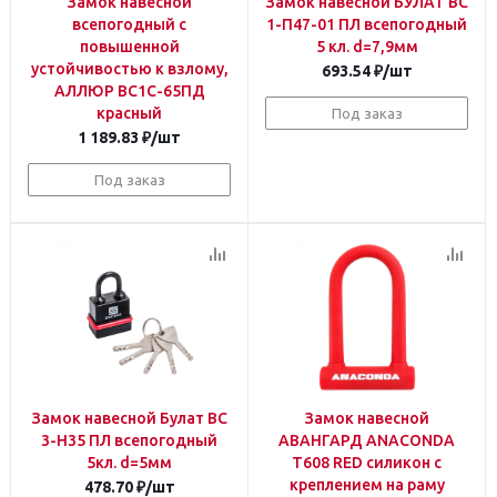
Замок навесной
Замок навесной БУЛАТ ВС
всепогодный с
1-П47-01 ПЛ всепогодный
повышенной
5 кл. d=7,9мм
устойчивостью к взлому,
693.54
₽
/шт
АЛЛЮР ВС1С-65ПД
красный
Под заказ
1 189.83
₽
/шт
Под заказ
Замок навесной Булат ВС
Замок навесной
3-Н35 ПЛ всепогодный
АВАНГАРД ANACONDA
5кл. d=5мм
Т608 RED силикон с
креплением на раму
478.70
₽
/шт