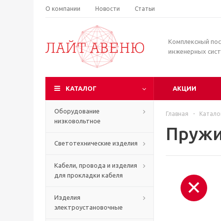
О компании
Новости
Статьи
Комплексный по
инженерных сис
КАТАЛОГ
АКЦИИ
Оборудование
Главная
-
Катало
низковольтное
Пружи
Светотехнические изделия
Кабели, провода и изделия
для прокладки кабеля
Изделия
электроустановочные