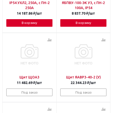
IP54 УХЛ2, 250А, с ПН-2
ЯБПВУ-100-ЭК У3, с ПН-2
250А
100А, IP54
14 187.86
₽
/шт
8 837.70
₽
/шт
В корзину
В корзину
Щит ЩОА3
Щит ЯАВР3-40-2 (У)
11 482.69
₽
/шт
22 344.23
₽
/шт
Под заказ
Под заказ