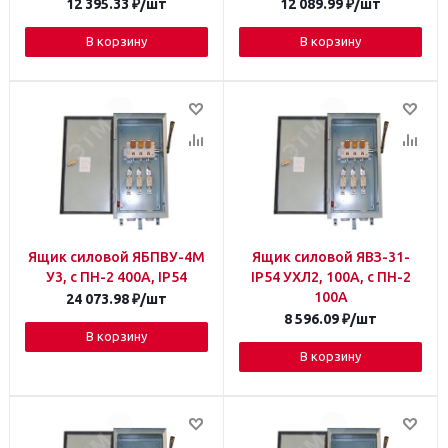
12 395.33
₽
/шт
12 089.99
₽
/шт
В корзину
В корзину
Ящик силовой ЯБПВУ-4М
Ящик силовой ЯВЗ-31-
У3, с ПН-2 400А, IP54
IP54 УХЛ2, 100А, с ПН-2
100А
24 073.98
₽
/шт
8 596.09
₽
/шт
В корзину
В корзину