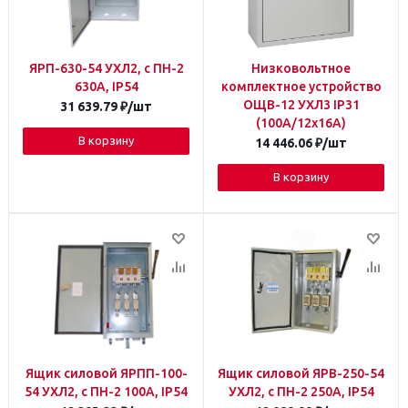
ЯРП-630-54 УХЛ2, с ПН-2
Низковольтное
630А, IP54
комплектное устройство
ОЩВ-12 УХЛ3 IP31
31 639.79
₽
/шт
(100А/12х16А)
В корзину
14 446.06
₽
/шт
В корзину
Ящик силовой ЯРПП-100-
Ящик силовой ЯРВ-250-54
54 УХЛ2, с ПН-2 100А, IP54
УХЛ2, с ПН-2 250А, IP54