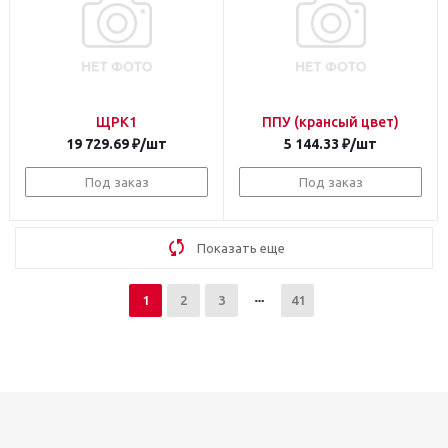
ЩРК1
ППУ (крансый цвет)
19 729.69
₽
/шт
5 144.33
₽
/шт
Под заказ
Под заказ
Показать еще
1
2
3
41