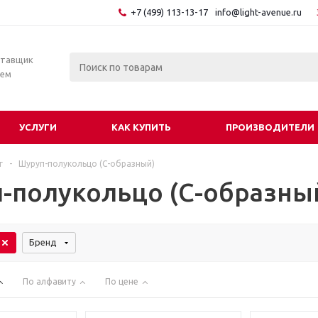
+7 (499) 113-13-17
info@light-avenue.ru
ставщик
тем
УСЛУГИ
КАК КУПИТЬ
ПРОИЗВОДИТЕЛИ
г
-
Шуруп-полукольцо (С-образный)
-полукольцо (С-образны
Бренд
По алфавиту
По цене