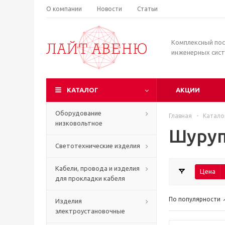
О компании
Новости
Статьи
Комплексный по
инженерных сис
КАТАЛОГ
АКЦИИ
Оборудование
Главная
-
Катало
низковольтное
Шуруп
Светотехнические изделия
Кабели, провода и изделия
Цена
для прокладки кабеля
По популярности
Изделия
электроустановочные