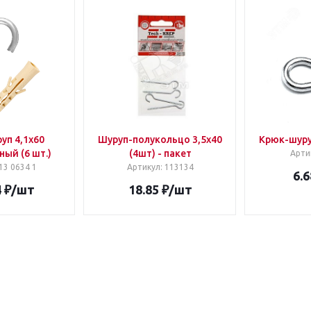
уп 4,1х60
Шуруп-полукольцо 3,5х40
Крюк-шуру
ый (6 шт.)
(4шт) - пакет
Арти
 13 0634 1
Артикул
: 113134
6.6
4
₽
/шт
18.85
₽
/шт