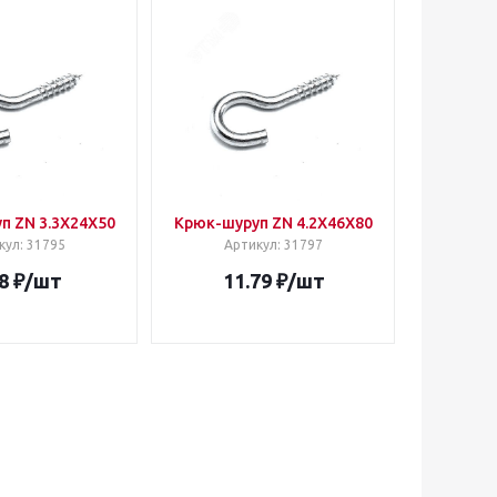
п ZN 3.3Х24X50
Крюк-шуруп ZN 4.2Х46X80
кул
: 31795
Артикул
: 31797
8
₽
/шт
11.79
₽
/шт