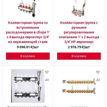
Коллекторная группа со
Коллекторная группа с
встроенными
ручными
расходомерами в сборе 1'
регулировочными
х 4 выхода евроконус 3/4'
клапанами 1' х 2 выхода
из нержавеющей стали
3/4' НР евроконус
9 096.01
₽
/шт
2 976.79
₽
/шт
В корзину
В корзину