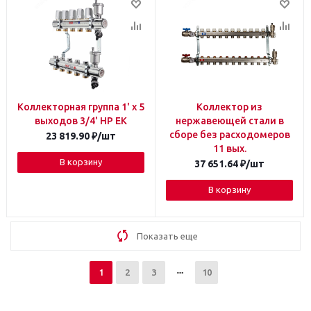
Коллекторная группа 1' х 5
Коллектор из
выходов 3/4' НР EK
нержавеющей стали в
сборе без расходомеров
23 819.90
₽
/шт
11 вых.
В корзину
37 651.64
₽
/шт
В корзину
Показать еще
1
2
3
10