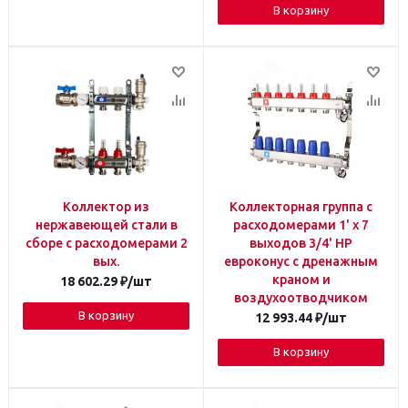
В корзину
Коллектор из
Коллекторная группа с
нержавеющей стали в
расходомерами 1' х 7
сборе с расходомерами 2
выходов 3/4' НР
вых.
евроконус с дренажным
краном и
18 602.29
₽
/шт
воздухоотводчиком
В корзину
12 993.44
₽
/шт
В корзину