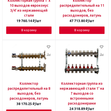
Коллекторная группа 1' х
коллектор
10 выходов евроконус
распределительный на 11
3/4' из нержавеющей
выходов, без
стали
расходомеров, латунь
19 760.14
₽
/шт
47 713.80
₽
/шт
В корзину
В корзину
Коллектор
Коллекторная группа из
распределительный на 8
нержавеющей стали 1' на
выходов, без
7 выходов со
расходомеров, латунь
встроенными
расходомерами
38 170.25
₽
/шт
24 318.89
₽
/шт