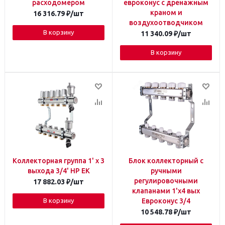
расходомером
евроконус с дренажным
краном и
16 316.79
₽
/шт
воздухоотводчиком
В корзину
11 340.09
₽
/шт
В корзину
Коллекторная группа 1' х 3
Блок коллекторный с
выхода 3/4' НР EK
ручными
регулировочными
17 882.03
₽
/шт
клапанами 1'х4 вых
В корзину
Евроконус 3/4
10 548.78
₽
/шт