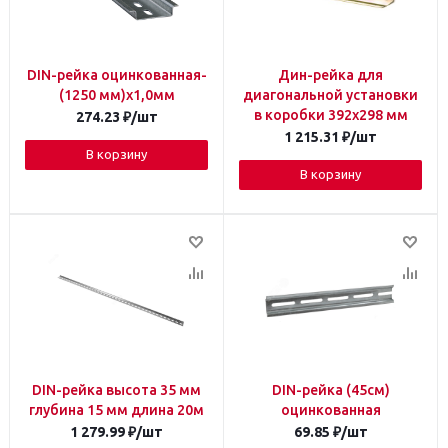
DIN-рейка оцинкованная-
Дин-рейка для
(1250 мм)х1,0мм
диагональной установки
в коробки 392х298 мм
274.23
₽
/шт
1 215.31
₽
/шт
В корзину
В корзину
DIN-рейка высота 35 мм
DIN-рейка (45см)
глубина 15 мм длина 20м
оцинкованная
1 279.99
₽
/шт
69.85
₽
/шт