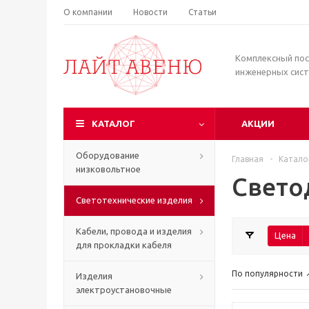
О компании
Новости
Статьи
Комплексный по
инженерных сис
КАТАЛОГ
АКЦИИ
Оборудование
Главная
-
Катало
низковольтное
Свето
Светотехнические изделия
Кабели, провода и изделия
Цена
для прокладки кабеля
По популярности
Изделия
электроустановочные