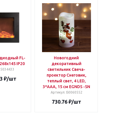
диодный FL-
Новогодний
268х145 IP20
декоративный
светильник Свеча-
: 5034433
проектор Снеговик,
3
₽
/шт
теплый свет, 4 LED,
3*ААA, 15 см EGNDS -SN
Артикул
: Б0060552
730.76
₽
/шт