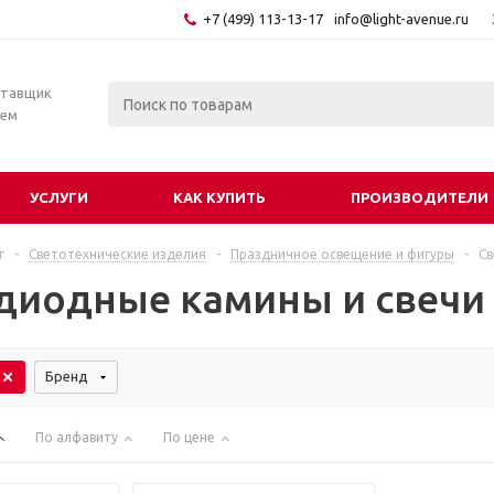
+7 (499) 113-13-17
info@light-avenue.ru
ставщик
тем
УСЛУГИ
КАК КУПИТЬ
ПРОИЗВОДИТЕЛИ
г
-
Светотехнические изделия
-
Праздничное освещение и фигуры
-
Св
диодные камины и свечи
Бренд
По алфавиту
По цене