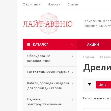
О компании
Новости
Статьи
Комплексный по
инженерных сис
КАТАЛОГ
АКЦИИ
Оборудование
Главная
-
Катало
низковольтное
Дрели
Светотехнические изделия
Кабели, провода и изделия
Цена
для прокладки кабеля
По популярности
Изделия
электроустановочные