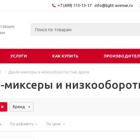
+7 (499) 113-13-17
info@light-avenue.ru
ставщик
тем
УСЛУГИ
КАК КУПИТЬ
ПРОИЗВОДИТЕЛ
г
-
Дрели-миксеры и низкооборотистые дрели
-миксеры и низкооборот
Бренд
По алфавиту
По цене