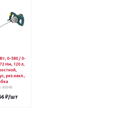
т, 0-580 / 0-
72 Нм, 120 л,
ростной,
с, рез.накл.,
обка
л
: 80040
66
₽
/шт