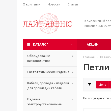
О компании
Новости
Статьи
Комплексный по
инженерных сис
КАТАЛОГ
АКЦИИ
Оборудование
Главная
-
Катало
низковольтное
Петли
Светотехнические изделия
Кабели, провода и изделия
Цена
для прокладки кабеля
По популярности
Изделия
электроустановочные