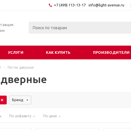
+7 (499) 113-13-17
info@light-avenue.ru
ставщик
тем
УСЛУГИ
КАК КУПИТЬ
ПРОИЗВОДИТЕЛИ
г
-
Петли дверные
 дверные
Бренд
По алфавиту
По цене