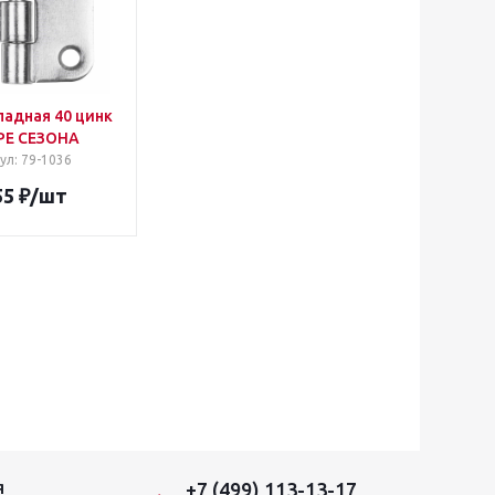
ладная 40 цинк
РЕ СЕЗОНА
ул
: 79-1036
55
₽
/шт
+7 (499) 113-13-17
Я