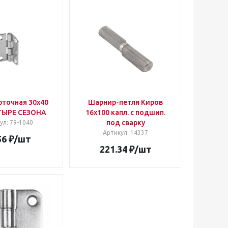
рточная 30х40
Шарнир-петля Киров
ТЫРЕ СЕЗОНА
16х100 капл. с подшип.
под сварку
ул
: 79-1040
Артикул
: 14337
56
₽
/шт
221.34
₽
/шт