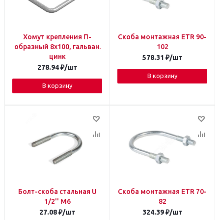
Хомут крепления П-
Скоба монтажная ETR 90-
образный 8х100, гальван.
102
цинк
578.31
₽
/шт
278.94
₽
/шт
В корзину
В корзину
Болт-скоба стальная U
Скоба монтажная ETR 70-
1/2'' М6
82
27.08
₽
/шт
324.39
₽
/шт