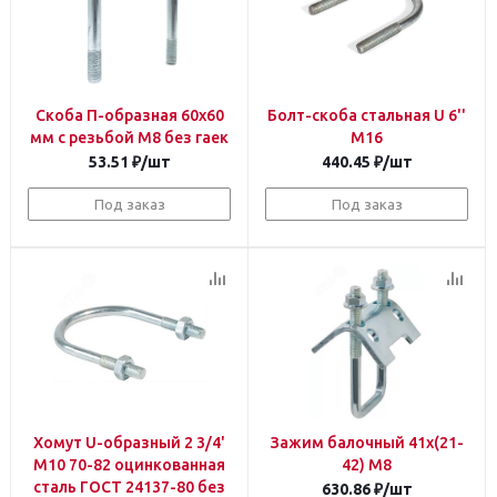
Скоба П-образная 60х60
Болт-скоба стальная U 6''
мм с резьбой М8 без гаек
М16
53.51
₽
/шт
440.45
₽
/шт
Под заказ
Под заказ
Хомут U-образный 2 3/4'
Зажим балочный 41х(21-
М10 70-82 оцинкованная
42) M8
сталь ГОСТ 24137-80 без
630.86
₽
/шт