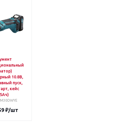
умент
циональный
ватор)
рный 10.8В,
авный пуск,
арт, кейс
.5Ач)
 TM30DWYE
59
₽
/шт