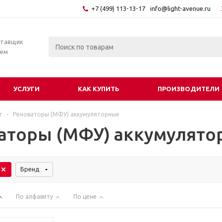
+7 (499) 113-13-17
info@light-avenue.ru
ставщик
тем
УСЛУГИ
КАК КУПИТЬ
ПРОИЗВОДИТЕЛИ
г
-
Реноваторы (МФУ) аккумуляторные
аторы (МФУ) аккумулято
Бренд
По алфавиту
По цене