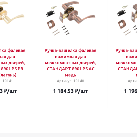
лка фалевая
Ручка-защелка фалевая
Ручка-за
ая для
нажимная для
нажи
ых дверей,
межкомнатных дверей,
межкомна
8901 PS PB
СТАНДАРТ 8901 PS AC
СТАНДАР
(латунь)
медь
л
: 10141
Артикул
: 10140
Арти
3
₽
/шт
1 184.53
₽
/шт
1 196