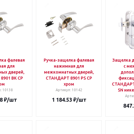
лка фалевая
Ручка-защелка фалевая
Защелка д
ая для
нажимная для
с ме
ых дверей,
межкомнатных дверей,
допол
8901 BK CP
СТАНДАРТ 8901 PS CP
фиксац
ом
хром
СТАНДАРТ
SN ник
л
: 10138
Артикул
: 10142
Арти
8
₽
/шт
1 184.53
₽
/шт
847.