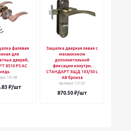
щелка фалевая
Защелка дверная левая с
мная для
механизмом
тных дверей,
дополнительной
Т 8510 PS AC
фиксации изнутри,
медь
СТАНДАРТ ЗЩД 103/50 L
AB бронза
кул
: 10148
Артикул
: 12123
.83
₽
/шт
870.50
₽
/шт