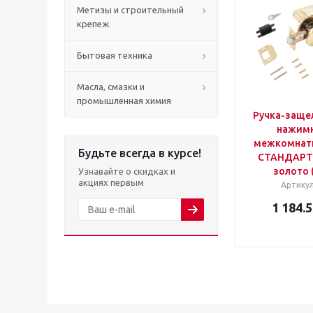
Метизы и строительный
крепеж
Бытовая техника
Масла, смазки и
промышленная химия
Ручка-заще
нажимн
межкомнатн
Будьте всегда в курсе!
СТАНДАРТ 
золото 
Узнавайте о скидках и
акциях первым
Артику
1 184.5