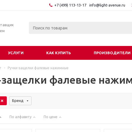
+7 (499) 113-13-17
info@light-avenue.ru
ставщик
тем
УСЛУГИ
КАК КУПИТЬ
ПРОИЗВОДИТЕЛИ
г
-
Ручки-защелки фалевые нажимные
-защелки фалевые нажи
Бренд
По алфавиту
По цене