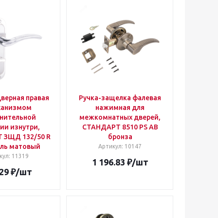
верная правая
Ручка-защелка фалевая
ханизмом
нажимная для
нительной
межкомнатных дверей,
ии изнутри,
СТАНДАРТ 8510 PS AB
 ЗЩД 132/50 R
бронза
ель матовый
Артикул
: 10147
кул
: 11319
1 196.83
₽
/шт
29
₽
/шт