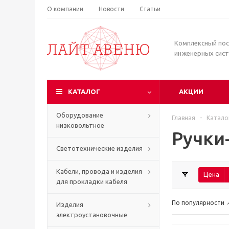
О компании
Новости
Статьи
Комплексный по
инженерных сис
КАТАЛОГ
АКЦИИ
Оборудование
Главная
-
Катало
низковольтное
Ручки
Светотехнические изделия
Кабели, провода и изделия
Цена
для прокладки кабеля
По популярности
Изделия
электроустановочные