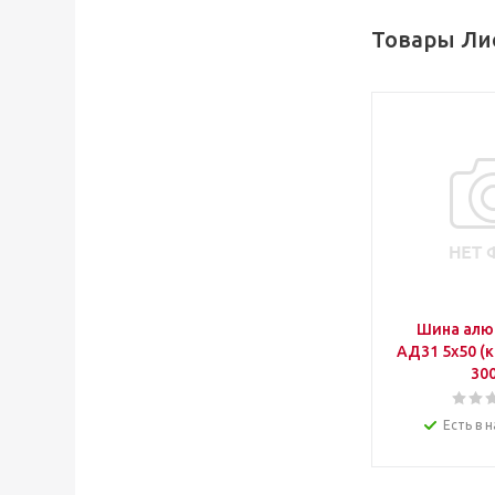
Товары Ли
Шина алю
АД31 5х50 (к
300
Есть в н