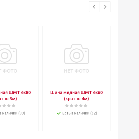
ная ШМТ 6х80
Шина медная ШМТ 6х60
Шина
атно 3м)
(кратно 4м)
6х50х40
в наличии (99)
Есть в наличии (32)