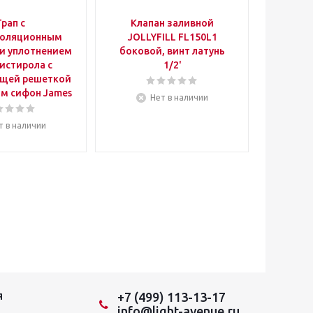
Трап с
Клапан заливной
Сифо
золяционным
JOLLYFILL FL150L1
мойки с
и уплотнением
боковой, винт латунь
40 мм
истирола с
1/2'
L800 м
щей решеткой
мм сифон James
Нет в наличии
т в наличии
+7 (499) 113-13-17
Я
info@light-avenue.ru