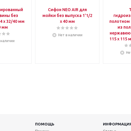
рированный
Сифон NEO AIR для
вины без
мойки без выпуска 1'1/2
гидрои
4 х 32/40 мм
х 40 мм
полотном 
0 мм
из пол
нержавею
Нет в наличии
115 х 115 
 наличии
Не
ПОМОЩЬ
ИНФОРМАЦИ