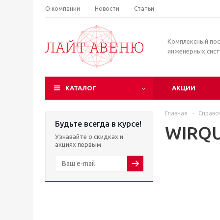
О компании
Новости
Статьи
Комплексный по
инженерных сис
КАТАЛОГ
АКЦИИ
Главная
-
Справо
Будьте всегда в курсе!
WIRQU
Узнавайте о скидках и
акциях первым