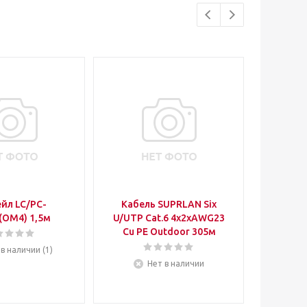
йл LC/PC-
Кабель SUPRLAN Six
Розетк
OM4) 1,5м
U/UTP Cat.6 4x2xAWG23
8P8C (RJ
Cu PE Outdoor 305м
2
 в наличии (1)
Нет в наличии
Ест