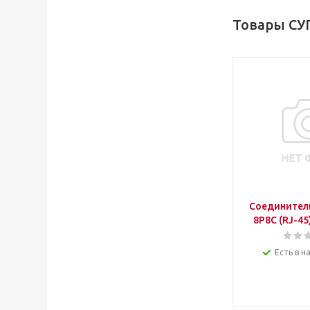
Товары СУ
Соединител
8P8C (RJ-45)
Есть в н