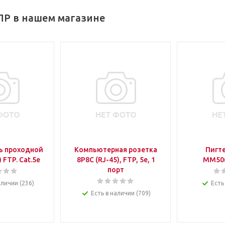
ПР в нашем магазине
ь проходной
Компьютерная розетка
Пигте
 FTP. Cat.5e
8P8C (RJ-45), FTP, 5е, 1
MM50(
порт
аличии (236)
Есть
Есть в наличии (709)