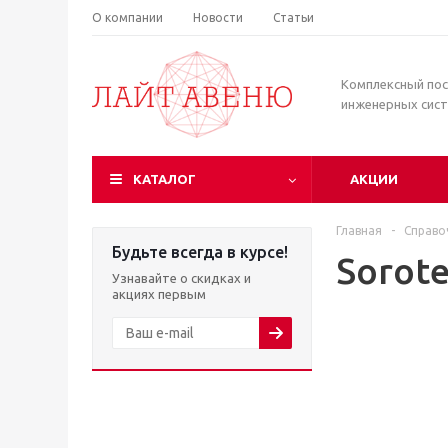
О компании
Новости
Статьи
Комплексный по
инженерных сис
КАТАЛОГ
АКЦИИ
Главная
-
Справо
Будьте всегда в курсе!
Sorot
Узнавайте о скидках и
акциях первым