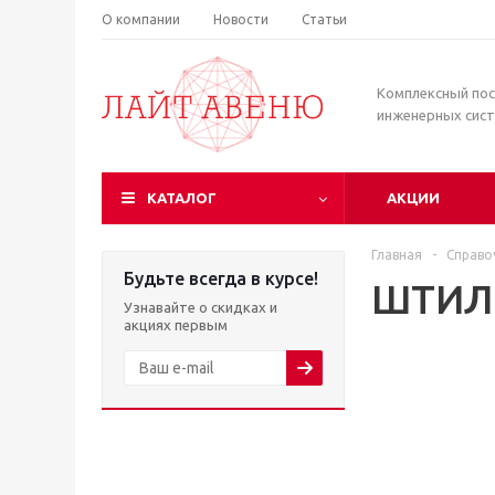
О компании
Новости
Статьи
Комплексный по
инженерных сис
КАТАЛОГ
АКЦИИ
Главная
-
Справо
Будьте всегда в курсе!
ШТИЛ
Узнавайте о скидках и
акциях первым