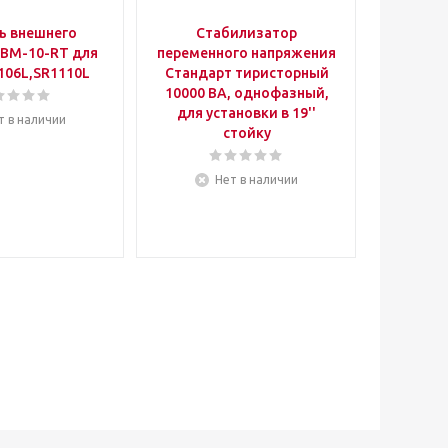
ь внешнего
Стабилизатор
EBM-10-RT для
переменного напряжения
беспере
106L,SR1110L
Стандарт тиристорный
Online
10000 ВА, однофазный,
Вт, 
для установки в 19''
1х12В/9А
т в наличии
стойку
шт.),
заземле
Нет в наличии
Ес