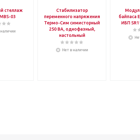
й стеллаж
Стабилизатор
Модул
MBS-03
переменного напряжения
байпаса 
Термо-Сим симисторный
ИБП SR1
250 ВА, однофазный,
 наличии
настольный
Не
Нет в наличии