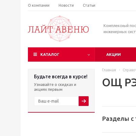
О компании
Новости
Статьи
Комплексный по
инженерных сис
КАТАЛОГ
АКЦИИ
Главная
-
Справо
Будьте всегда в курсе!
ОЩ Р
Узнавайте о скидках и
акциях первым
Разделы с