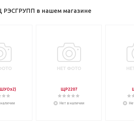
 РЭСГРУПП в нашем магазине
ШУОз2)
ЩР2207
 наличии
Нет в наличии
Не