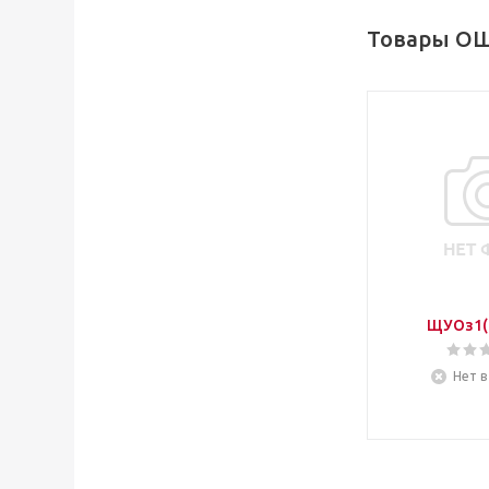
Товары ОЩ
ЩУОз1(
Нет в