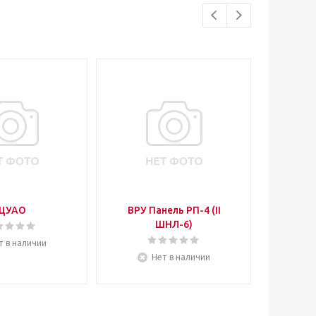
ЩУАО
ВРУ Панель РП-4 (II
ЩО70
ШНЛ-6)
Мате
т в наличии
Нет в наличии