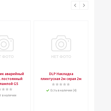
ик аварийный
DLP Накладка
PRO
ч. постоянный
плинтусная 2м серая 2м
розет
 лампой G5
акуст
Есть в наличии (4)
т в наличии