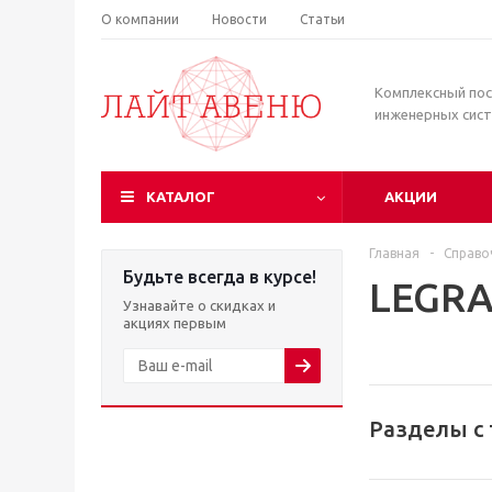
О компании
Новости
Статьи
Комплексный по
инженерных сис
КАТАЛОГ
АКЦИИ
Главная
-
Справо
Будьте всегда в курсе!
LEGR
Узнавайте о скидках и
акциях первым
Разделы с