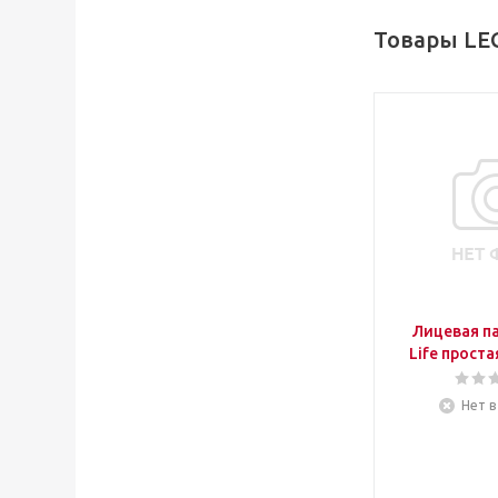
Товары LE
Лицевая па
Life проста
Нет в