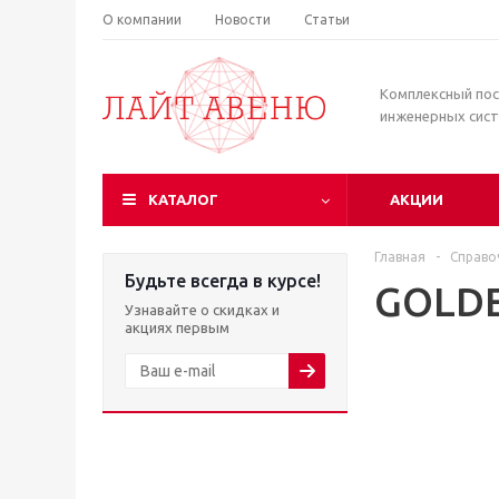
О компании
Новости
Статьи
Комплексный по
инженерных сис
КАТАЛОГ
АКЦИИ
Главная
-
Справо
Будьте всегда в курсе!
GOLD
Узнавайте о скидках и
акциях первым