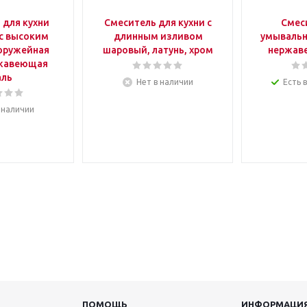
 для кухни
Смеситель для кухни с
Смес
с высоким
длинным изливом
умывальн
оружейная
шаровый, латунь, хром
нержав
ржавеющая
аль
Нет в наличии
Есть 
 наличии
ПОМОЩЬ
ИНФОРМАЦИ