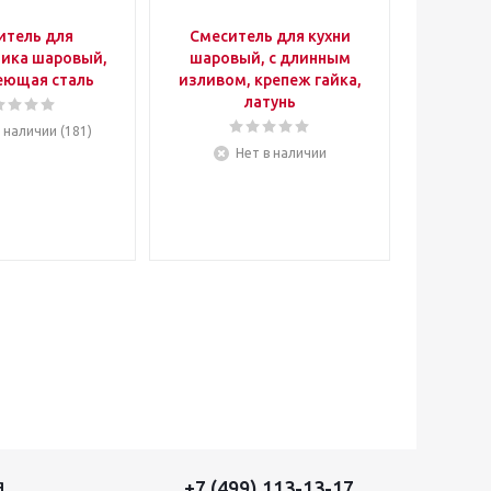
итель для
Смеситель для кухни
Смеси
ика шаровый,
шаровый, с длинным
шаро
еющая сталь
изливом, крепеж гайка,
изливом
латунь
в наличии (181)
Нет в наличии
Ес
+7 (499) 113-13-17
Я