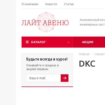
О компании
Новости
Статьи
Комплексный по
инженерных сис
КАТАЛОГ
АКЦИИ
Главная
-
Справо
Будьте всегда в курсе!
DKC
Узнавайте о скидках и
акциях первым