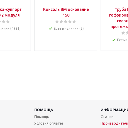
ка-суппорт
Консоль ВМ основание
Труба 
 2 модуля
150
гофриров
сверх
протяжк
личии (4981)
Есть в наличии (2)
Есть в
ПОМОЩЬ
ИНФОРМАЦИ
Помощь
Статьи
Условия оплаты
Производител