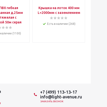
ПВХ гибкая
Крышка на лоток 400 мм
Пер
анная д.25мм
L=2000мм с заземлением
дву
тяжелая с
полипро
ой 50м серая
Есть в наличии (268)
 наличии (1100)
+7 (499) 113-13-17
Я
info@light-avenue.ru
ЗАКАЗАТЬ ЗВОНОК
и