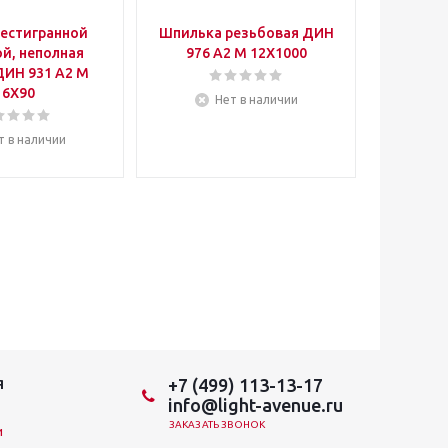
шестигранной
Шпилька резьбовая ДИН
Шплинт
й, неполная
976 А2 M 12X1000
1234 [Д
ДИН 931 А2 M
16X90
Нет в наличии
т в наличии
+7 (499) 113-13-17
Я
info@light-avenue.ru
ЗАКАЗАТЬ ЗВОНОК
и