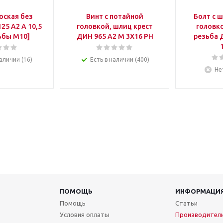
оская без
Винт с потайной
Болт с 
25 А2 A 10,5
головкой, шлиц крест
головко
ьбы M10]
ДИН 965 А2 M 3X16 PH
резьба 
аличии (16)
Есть в наличии (400)
Не
ПОМОЩЬ
ИНФОРМАЦИ
Помощь
Статьи
Условия оплаты
Производител