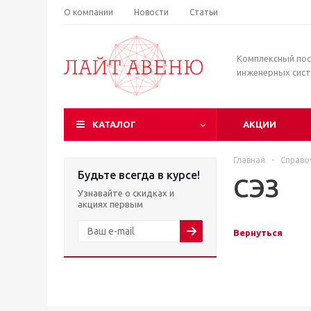
О компании
Новости
Статьи
Комплексный по
инженерных сис
КАТАЛОГ
АКЦИИ
Главная
-
Справо
Будьте всегда в курсе!
СЭЗ
Узнавайте о скидках и
акциях первым
Вернуться