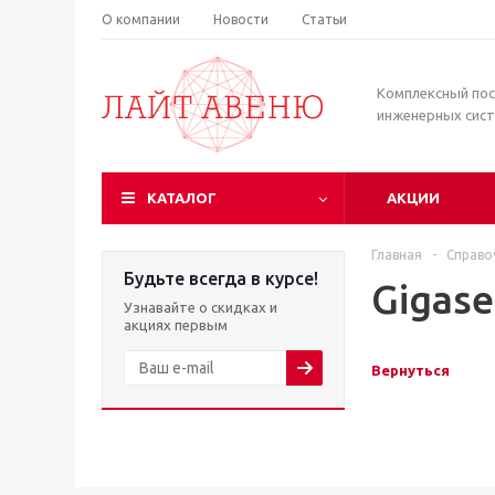
О компании
Новости
Статьи
Комплексный по
инженерных сис
КАТАЛОГ
АКЦИИ
Главная
-
Справо
Будьте всегда в курсе!
Gigase
Узнавайте о скидках и
акциях первым
Вернуться