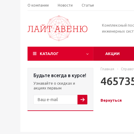
О компании
Новости
Статьи
Комплексный по
инженерных сис
КАТАЛОГ
АКЦИИ
Главная
-
Справо
Будьте всегда в курсе!
46573
Узнавайте о скидках и
акциях первым
Вернуться