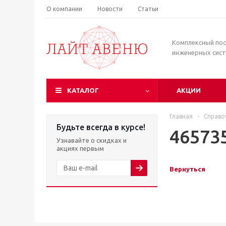
О компании
Новости
Статьи
Комплексный по
инженерных сис
КАТАЛОГ
АКЦИИ
Главная
-
Справо
Будьте всегда в курсе!
46573
Узнавайте о скидках и
акциях первым
Вернуться