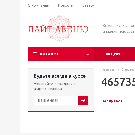
О компании
Новости
Статьи
Комплексный по
инженерных сис
КАТАЛОГ
АКЦИИ
Главная
-
Справо
Будьте всегда в курсе!
46573
Узнавайте о скидках и
акциях первым
Вернуться