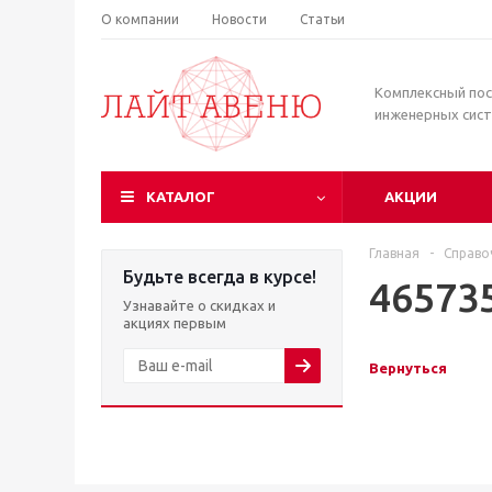
О компании
Новости
Статьи
Комплексный по
инженерных сис
КАТАЛОГ
АКЦИИ
Главная
-
Справо
Будьте всегда в курсе!
46573
Узнавайте о скидках и
акциях первым
Вернуться