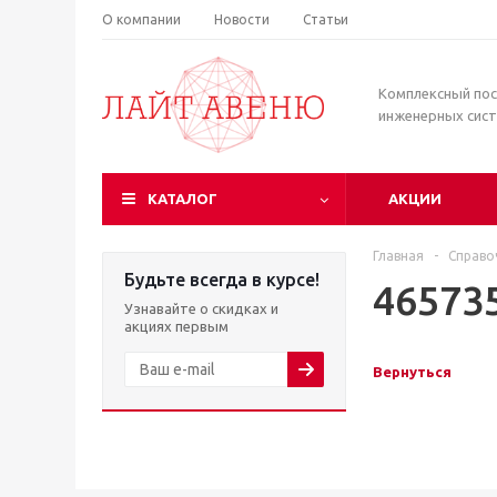
О компании
Новости
Статьи
Комплексный по
инженерных сис
КАТАЛОГ
АКЦИИ
Главная
-
Справо
Будьте всегда в курсе!
46573
Узнавайте о скидках и
акциях первым
Вернуться