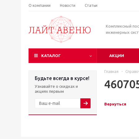
О компании
Новости
Статьи
Комплексный по
инженерных сис
КАТАЛОГ
АКЦИИ
Главная
-
Справо
Будьте всегда в курсе!
46070
Узнавайте о скидках и
акциях первым
Вернуться