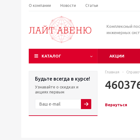
О компании
Новости
Статьи
Комплексный по
инженерных сис
КАТАЛОГ
АКЦИИ
Главная
-
Справо
Будьте всегда в курсе!
46037
Узнавайте о скидках и
акциях первым
Вернуться