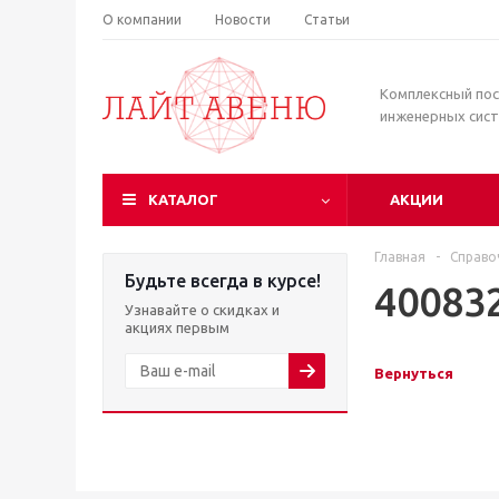
О компании
Новости
Статьи
Комплексный по
инженерных сис
КАТАЛОГ
АКЦИИ
Главная
-
Справо
Будьте всегда в курсе!
40083
Узнавайте о скидках и
акциях первым
Вернуться