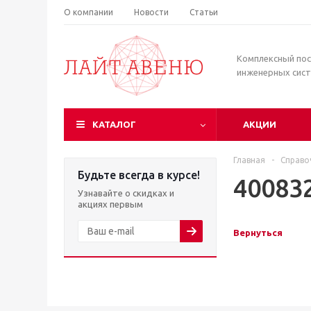
О компании
Новости
Статьи
Комплексный по
инженерных сис
КАТАЛОГ
АКЦИИ
Главная
-
Справо
Будьте всегда в курсе!
40083
Узнавайте о скидках и
акциях первым
Вернуться