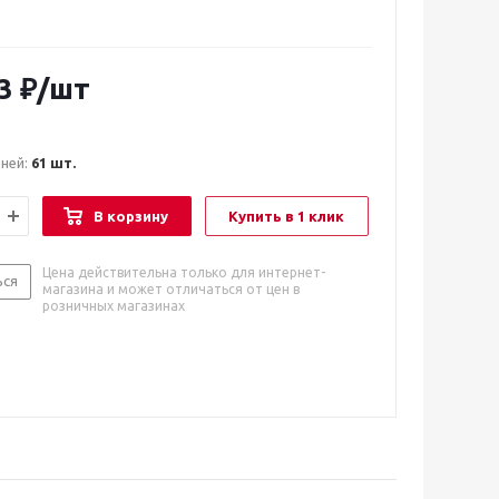
3
₽
/шт
дней:
61 шт.
В корзину
Купить в 1 клик
Цена действительна только для интернет-
ься
магазина и может отличаться от цен в
розничных магазинах