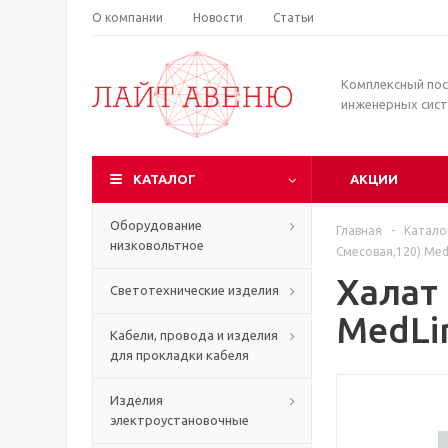
О компании
Новости
Статьи
Комплексный по
инженерных сис
КАТАЛОГ
АКЦИИ
Оборудование
Главная
-
Катало
низковольтное
Смесовая,120) Med
Халат
Светотехнические изделия
MedLin
Кабели, провода и изделия
для прокладки кабеля
Изделия
электроустановочные