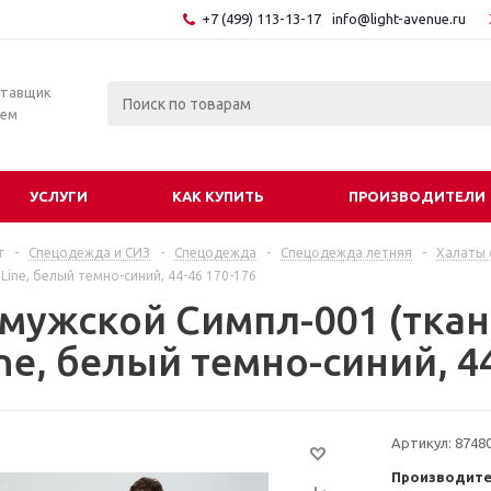
+7 (499) 113-13-17
info@light-avenue.ru
ставщик
тем
УСЛУГИ
КАК КУПИТЬ
ПРОИЗВОДИТЕЛИ
г
-
Спецодежда и СИЗ
-
Спецодежда
-
Спецодежда летняя
-
Халаты 
Line, белый темно-синий, 44-46 170-176
 мужской Симпл-001 (ткан
e, белый темно-синий, 44
Артикул:
8748
Производите