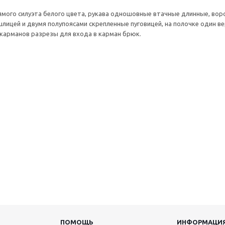
ямого силуэта белого цвета, рукава одношовные втачные длинные, ворот
шлицей и двумя полупоясами скрепленные пуговицей, на полочке один в
 карманов разрезы для входа в карман брюк.
ПОМОЩЬ
ИНФОРМАЦИ