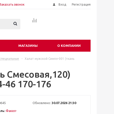
Заказать звонок
Вход
Регистрация
МАГАЗИНЫ
О КОМПАНИИ
специальные
-
Халат мужской Симпл-001 (ткань
ь Смесовая,120)
-46 170-176
0645
Обновлено:
30.07.2026 21:30
ль:
Факел-