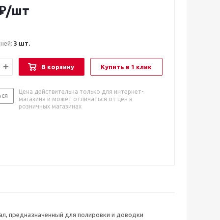
₽
/шт
дней:
3 шт.
В корзину
Купить в 1 клик
Цена действительна только для интернет-
ься
магазина и может отличаться от цен в
розничных магазинах
ал, предназначенный для полировки и доводки