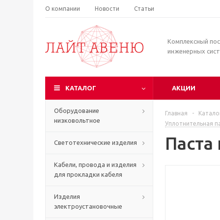
О компании
Новости
Статьи
Комплексный по
инженерных сис
КАТАЛОГ
АКЦИИ
Оборудование
Главная
-
Катало
низковольтное
Уплотнительная п
Паста
Светотехнические изделия
Кабели, провода и изделия
для прокладки кабеля
Изделия
электроустановочные