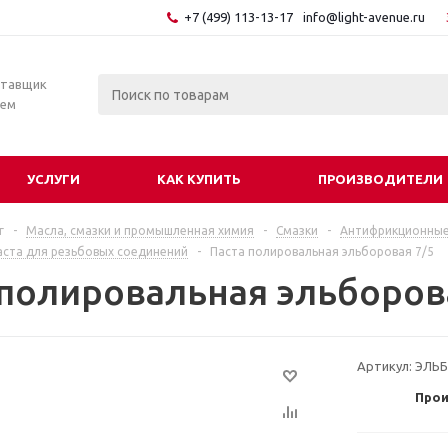
+7 (499) 113-13-17
info@light-avenue.ru
ставщик
тем
УСЛУГИ
КАК КУПИТЬ
ПРОИЗВОДИТЕЛИ
г
-
Масла, смазки и промышленная химия
-
Смазки
-
Антифрикционные
аста для резьбовых соединений
-
Паста полировальная эльборовая 7/5
 полировальная эльборов
Артикул:
ЭЛЬ
Прои